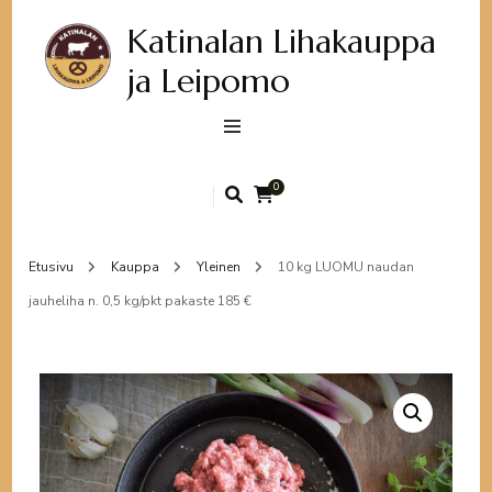
Katinalan Lihakauppa
ja Leipomo
0
Etusivu
Kauppa
Yleinen
10 kg LUOMU naudan
jauheliha n. 0,5 kg/pkt pakaste 185 €