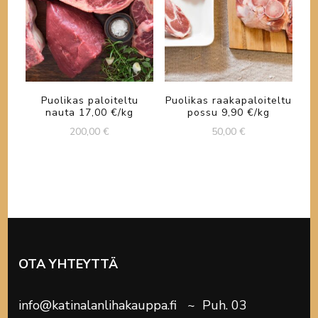
Puolikas paloiteltu
Puolikas raakapaloiteltu
nauta 17,00 €/kg
possu 9,90 €/kg
200,00
€
50,00
€
OTA YHTEYTTÄ
info@katinalanlihakauppa.fi ~ Puh. 03