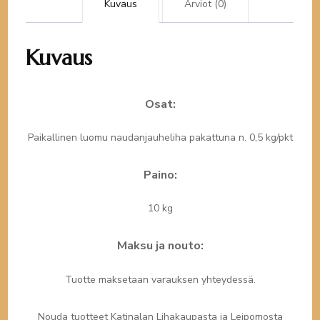
€
Kuvaus
Arviot (0)
määrä
Kuvaus
Osat:
Paikallinen luomu naudanjauheliha pakattuna n. 0,5 kg/pkt
Paino:
10 kg
Maksu ja nouto:
Tuotte maksetaan varauksen yhteydessä.
Nouda tuotteet Katinalan Lihakaupasta ja Leipomosta